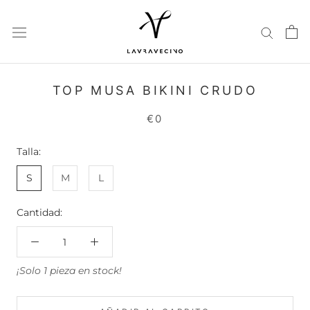
Saltar
al
contenido
TOP MUSA BIKINI CRUDO
€0
Talla:
S
M
L
Cantidad:
¡Solo 1 pieza en stock!